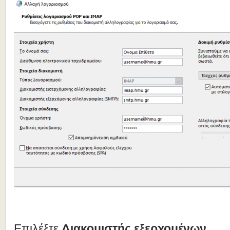
Επιλέξτε
Διακομιστής εξερχομένων
.